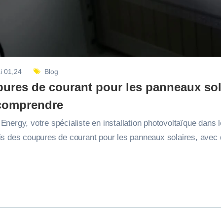
i 01,24
Blog
ures de courant pour les panneaux sola
comprendre
gy, votre spécialiste en installation photovoltaïque dans l
fis des coupures de courant pour les panneaux solaires, avec