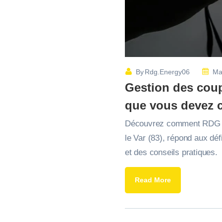
By
Rdg.energy06
Ma
Gestion des coup
que vous devez 
Découvrez comment RDG Ener
le Var (83), répond aux dé
et des conseils pratiques.
Read More