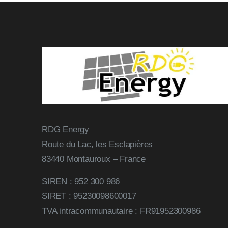
RDG Energy
Route du Lac, les Esclapières
83440 Montauroux – France
SIREN : 952 300 986
SIRET : 95230098600017
TVA intracommunautaire : FR91952300986