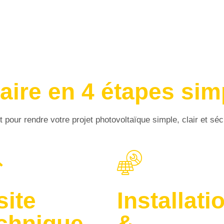
laire en 4 étapes sim
our rendre votre projet photovoltaïque simple, clair et séc
site
Installati
chnique
&