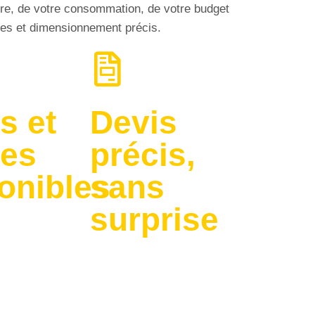
iture, de votre consommation, de votre budget
mies et dimensionnement précis.
s et
Devis
mes
précis,
onibles
sans
surprise