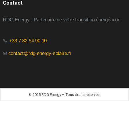
Contact
RDG Energy : Partenaire de votre transition énergétique.
📞
+33 7 82 54 90 10
✉
contact@rdg-energy-solaire.fr
© 2025 RDG Energy – Tous droits réservés.