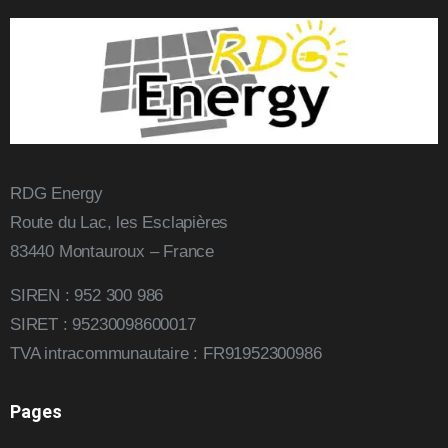
RDG Energy
Route du Lac, les Esclapières
83440 Montauroux – France
SIREN : 952 300 986
SIRET : 95230098600017
TVA intracommunautaire : FR91952300986
Pages